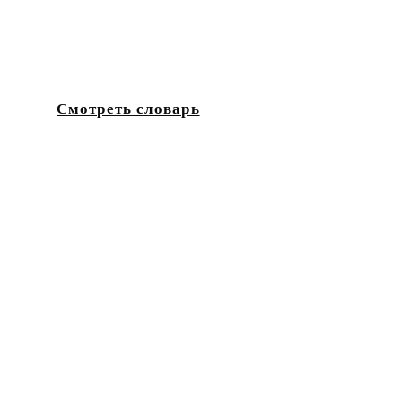
Для глухих и слабослышащих людей
, желающи
Для переводчиков
, желающих повысить свой пр
Для глухих и слабослышащих школьников и с
Смотреть словарь